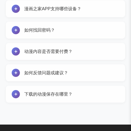
+
漫画之家APP支持哪些设备？
漫画之家APP支持iOS 10.0及以上版本的苹果设备，以
及Android 5.0及以上版本的安卓设备。建议您使用最
+
如何找回密码？
新版本的系统以获得最佳体验。
您可以在登录页面点击"忘记密码"，通过注册时绑定的
手机号或邮箱进行密码重置。如果您遇到问题，请联
+
动漫内容是否需要付费？
系我们的客服团队寻求帮助。
漫画之家提供大量免费动漫内容供用户阅读。部分最
新或独家内容可能需要VIP会员权限。我们会定期推出
+
如何反馈问题或建议？
免费阅读活动，敬请关注。
您可以通过APP内的"意见反馈"功能提交问题或建议，
也可以发送邮件至support@douman.com。我们的客
+
下载的动漫保存在哪里？
服团队会在24小时内回复您。
下载的动漫保存在APP的离线阅读库中，您可以在"我
的"-"离线动漫"中找到。离线动漫不会占用手机相册空
间，卸载APP后会自动删除。